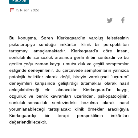
Psikoloji
15 Nisan 2026
Bu konuşma, Søren Kierkegaard’ın varoluş felsefesinin
psikoterapiye sunduğu imkânları klinik bir perspektiften
tartışmayı amaçlamaktadır. Kierkegaard’a göre insan,
sonluluk ile sonsuzluk arasında gerilimli bir sentezdir ve bu
gerilim çoğu zaman kaygı, umutsuzluk ve çeşitli semptomlar
eşliğinde deneyimlenir. Bu çerçevede semptomların yalnızca
patolojik belirtiler olarak değil, bireyin varoluşsal “uçurum”
deneyimleri karşısında geliştirdiği tutamaklar olarak nasıl
anlaşılabileceği ele alınacaktır. Kierkegaard’ın kaygı,
özgürlük ve benlik kavramları üzerinden, psikopatolojinin,
sonluluk–sonsuzluk sentezindeki bozulma olarak nasıl
yorumlanabileceği tartışılacak; klinik örnekler aracılığıyla
Kierkegaardçı bir terapi perspektifinin imkânları
değerlendirilecektir.