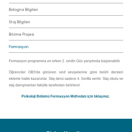
Bologna Bilgileri
Staj Bilgileri
Bitirme Projesi
Formasyon
Formasyon programına en erken 2. sınıfın Güz yarıyılında başlanabilir.
Öğrencı̇ler OBS'de görünen sınıf sevı̇yelerı̇ne göre belı̇rlı̇ derslerı̇
ekleme hakkı kazanırlar. Staj dersı̇ sadece 4. Sınıfta verı̇lı̇r. Staj okulu ve
staj danışmanları fakülte tarafından belı̇rlenı̇r.
Psikoloji Bölümü Formasyon Müfredatı için tıklayınız.