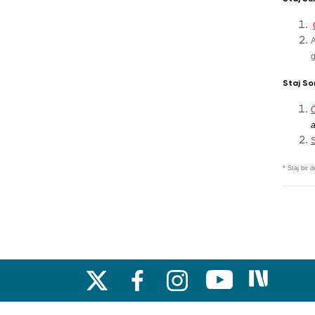
Alan Çalışması dersleri kapsamında gerçekleştirilecek stajlarda doldurulması gereken dosyala
g
Staj So
a
* Staj bir 