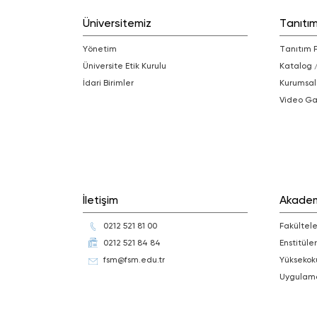
Üniversitemiz
Tanıtı
Yönetim
Tanıtım 
Üniversite Etik Kurulu
Katalog 
İdari Birimler
Kurumsal
Video Ga
İletişim
Akade
0212 521 81 00
Fakültele
0212 521 84 84
Enstitüler
fsm@fsm.edu.tr
Yüksekok
Uygulam