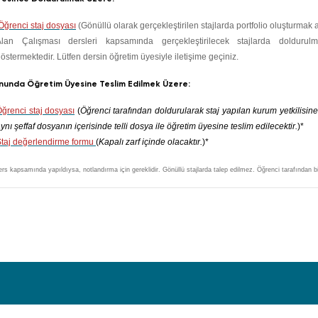
Öğrenci staj dosyası
(Gönüllü olarak gerçekleştirilen stajlarda portfolio oluşturmak a
r ders ve kuruma göre farklılık
östermektedir. Lütfen dersin öğretim üyesiyle iletişime geçiniz.
nunda Öğretim Üyesine Teslim Edilmek Üzere:
Öğrenci staj dosyası
(
Öğrenci tarafından doldurularak staj yapılan kurum yetkilisine
ynı şeffaf dosyanın içerisinde telli dosya ile öğretim üyesine teslim edilecektir.
)*
Staj değerlendirme formu
(
Kapalı zarf içinde olacaktır.
)*
ders kapsamında yapıldıysa, notlandırma için gereklidir. Gönüllü stajlarda talep edilmez. Öğrenci tarafından bir 