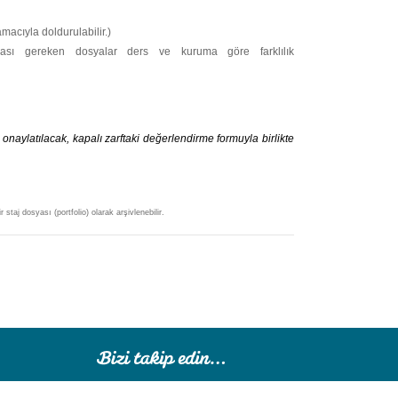
macıyla doldurulabilir.)
 onaylatılacak, kapalı zarftaki değerlendirme formuyla birlikte
staj dosyası (portfolio) olarak arşivlenebilir.