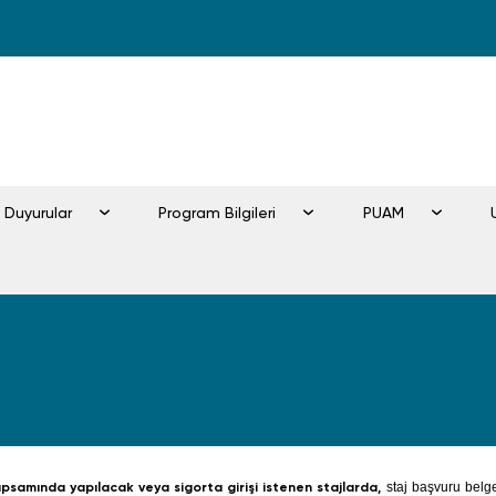
e Duyurular
Program Bilgileri
PUAM
psamında yapılacak veya sigorta girişi istenen stajlarda,
s
taj başvuru belge