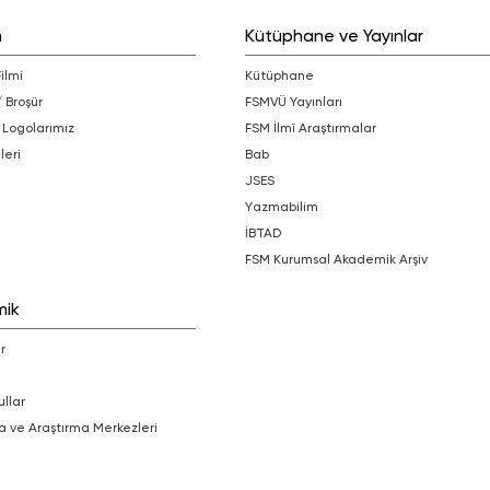
m
Kütüphane ve Yayınlar
Filmi
Kütüphane
/ Broşür
FSMVÜ Yayınları
 Logolarımız
FSM İlmî Araştırmalar
leri
bab
JSES
Yazmabilim
İBTAD
FSM Kurumsal Akademik Arşiv
mik
r
ullar
a ve Araştırma Merkezleri