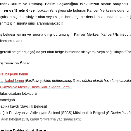
pılacak kurum
ve Psikoloji Bölüm Başkanlığına ıslak imzalı olarak onaylatılır.
den
en az 15 gün önce
Topkapı Yerleşkesinde bulunan Kariyer Merkezine öğrenci t
ı çalışan-sigortalı stajyer olan veya stajını herhangi bir ders kapsamında olmadan 
erimiz için sigorta girişi aranmamaktadır.
ş belgesi temini ve sigorta girişi durumu için Kariyer Merkezi (
kariyer@fsm.edu.t
lınmamaktadır.
 gerekli belgeleri, aşağıda yer alan belge isimlerine tıklayarak veya sağ tıklayıp "Far
Başlamadan Önce:
Staj başvuru formu
Staj kabul formu
(Eksiksiz şekilde doldurulmuş 3 asıl nüsha olarak hazırlanıp imzalatı
İş Kazası ve Meslek Hastalıkları Sigorta Formu
Nüfus cüzdanı fotokopisi
İkametgah
Sabıka kaydı (Savcılık Belgesi)
Sağlık Provizyon ve Aktivasyon Sistemi (SPAS) Müstehaklık Belgesi
(E-Devlet üzerin
3 adet fotoğraf
(Staj kabul formlarına yapıştırılacaktır).
resince Doldurulmak Üzere: