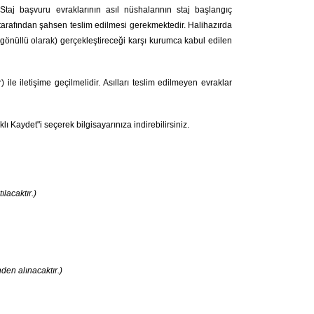
 S
taj başvuru evraklarının asıl nüshalarının staj başlangıç
arafından şahsen teslim edilmesi gerekmektedir. Halihazırda
(gönüllü olarak) gerçekleştireceği karşı kurumca kabul edilen
r
) ile iletişime geçilmelidir. Asılları teslim edilmeyen evraklar
klı Kaydet"i seçerek bilgisayarınıza indirebilirsiniz.
lacaktır.)
den alınacaktır.)