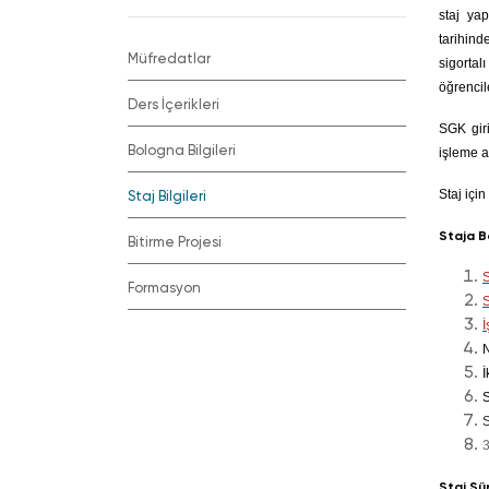
staj ya
tarihin
Müfredatlar
sigortal
öğrencil
Ders İçerikleri
SGK giri
Bologna Bilgileri
işleme a
Staj için
Staj Bilgileri
Staja 
Bitirme Projesi
Formasyon
Staj Sü