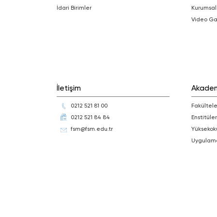
İdari Birimler
Kurumsal
Video Ga
İletişim
Akade
0212 521 81 00
Fakültele
0212 521 84 84
Enstitüler
fsm@fsm.edu.tr
Yüksekok
Uygulam