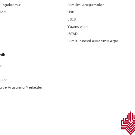
 Logolarımız
FSM İlmî Araştırmalar
leri
bab
JSES
Yazmabilim
İBTAD
FSM Kurumsal Akademik Arşiv
mik
r
ullar
a ve Araştırma Merkezleri