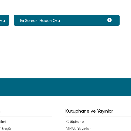
Oku
Bir Sonraki Haberi Oku
m
Kütüphane ve Yayınlar
Filmi
Kütüphane
/ Broşür
FSMVÜ Yayınları